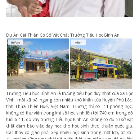
Dự Án Cải Thiện Cơ Sở Vật Chất Trường Tiểu Học Bình An
Trường Tiểu học Bình An là trường tiểu học duy nhất của xã Lộc
Vĩnh, một xã bãi ngang còn nhiều khó khăn của Huyện Phú Lộc,
tỉnh Thừa Thiên-Huế, Việt Nam. Trường chỉ có 11 phòng học,
không có thư viện trong khi số học sinh lên tới 740 em trong độ
tuổi 6-11, do vậy trường Tiểu học Bình An không có đủ cơ sở vật
chất đảm bảo việc dạy học cho học sinh theo chuẩn quốc gia.
Các thầy cô giáo phải xếp nhiều học sinh trong một lớp, từ 35-
41 em/lớp cũng như phải rút ngắn thời gian giảng dạy để hai lớp