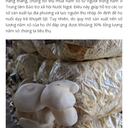
Hàng tháng, chúng tôi thu mua nấm sò từ người trồng nấm ở
Trung tâm Bảo trợ xã hội Nước Ngọt. Điều này giúp hỗ trợ các cơ
sở sản xuất tại địa phương và tạo nguồn thu nhập ổn định để họ
nuôi dạy trẻ khuyết tật. Tuy nhiên, do quy mô sản xuất nên số
lượng nấm sò của họ chỉ đáp ứng được khoảng 30% tổng lượng
nấm sò chúng ta tiêu thụ.