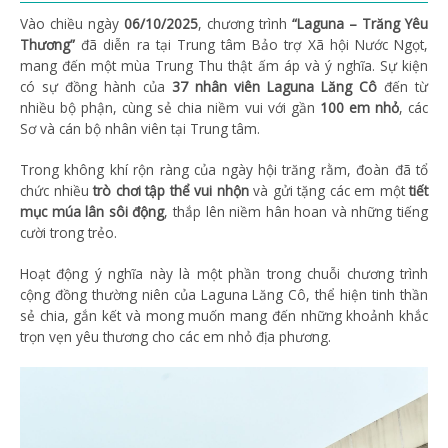
Vào chiều ngày
06/10/2025
, chương trình
“Laguna – Trăng Yêu
Thương”
đã diễn ra tại Trung tâm Bảo trợ Xã hội Nước Ngọt,
mang đến một mùa Trung Thu thật ấm áp và ý nghĩa. Sự kiện
có sự đồng hành của
37 nhân viên Laguna Lăng Cô
đến từ
nhiều bộ phận, cùng sẻ chia niềm vui với gần
100 em nhỏ
, các
Sơ và cán bộ nhân viên tại Trung tâm.
Trong không khí rộn ràng của ngày hội trăng rằm, đoàn đã tổ
chức nhiều
trò chơi tập thể vui nhộn
và gửi tặng các em một
tiết
mục múa lân sôi động
, thắp lên niềm hân hoan và những tiếng
cười trong trẻo.
Hoạt động ý nghĩa này là một phần trong chuỗi chương trình
cộng đồng thường niên của Laguna Lăng Cô, thể hiện tinh thần
sẻ chia, gắn kết và mong muốn mang đến những khoảnh khắc
trọn vẹn yêu thương cho các em nhỏ địa phương.