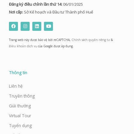
Đăng ký điều chỉnh lần thứ 14:
06/01/2025
Nơi cấp:
Sở Kế hoạch và Đầu tư Thành phố Huế
F
I
L
Y
a
n
i
o
c
s
n
u
e
t
k
t
Trang web này được bảo vệ bởi reCAPTCHA,
Chính sách quyền riêng tư
&
b
a
e
u
o
g
d
b
Điều khoản dịch vụ
của Google được áp dụng.
o
r
i
e
k
a
n
m
Thông tin
Liên hệ
Truyền thông
Giải thưởng
Virtual Tour
Tuyển dụng