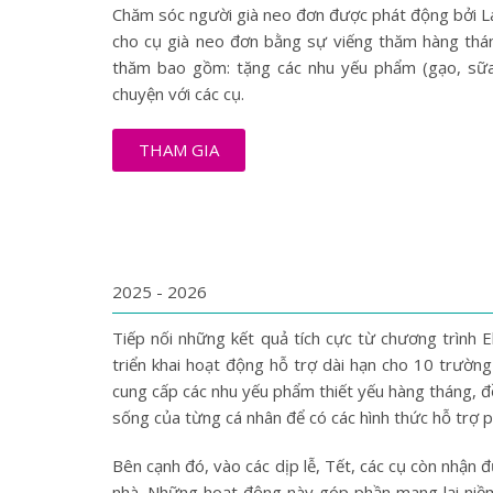
Chăm sóc người già neo đơn được phát động bởi L
cho cụ già neo đơn bằng sự viếng thăm hàng thán
thăm bao gồm: tặng các nhu yếu phẩm (gạo, sữa,
chuyện với các cụ.
THAM GIA
2025 - 2026
Tiếp nối những kết quả tích cực từ chương trình 
triển khai hoạt động hỗ trợ dài hạn cho 10 trườn
cung cấp các nhu yếu phẩm thiết yếu hàng tháng, đ
sống của từng cá nhân để có các hình thức hỗ trợ p
Bên cạnh đó, vào các dịp lễ, Tết, các cụ còn nhận 
nhà. Những hoạt động này góp phần mang lại niềm