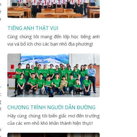
m
é
ò
TIẾNG ANH THẬT VUI
Cùng chúng tôi mang đến lớp học tiếng anh
vui và bổ ích cho các bạn nhỏ địa phương!
c
g
CHƯƠNG TRÌNH NGƯỜI DẪN ĐƯỜNG
i
Hãy cùng chúng tôi biến giấc mơ đến trường
của các em nhỏ khó khăn thành hiện thực!
i
o