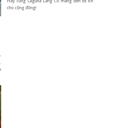
Hãy cùng Laguna Lăng Cô mang đến lợi ích
cho cộng đồng!
.
h