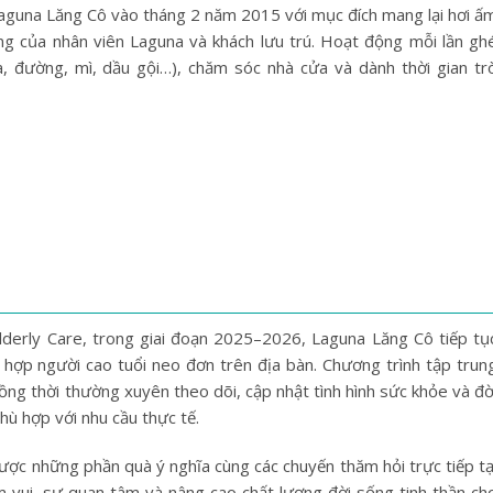
aguna Lăng Cô vào tháng 2 năm 2015 với mục đích mang lại hơi ấ
g của nhân viên Laguna và khách lưu trú. Hoạt động mỗi lần gh
 đường, mì, dầu gội…), chăm sóc nhà cửa và dành thời gian tr
Elderly Care, trong giai đoạn 2025–2026, Laguna Lăng Cô tiếp tụ
g hợp người cao tuổi neo đơn trên địa bàn.
Chương trình tập trun
ồng thời thường xuyên theo dõi, cập nhật tình hình sức khỏe và đờ
hù hợp với nhu cầu thực tế.
được những phần quà ý nghĩa cùng các chuyến thăm hỏi trực tiếp tạ
 vui, sự quan tâm và nâng cao chất lượng đời sống tinh thần ch