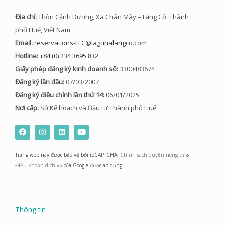
Địa chỉ:
Thôn Cảnh Dương, Xã Chân Mây – Lăng Cô, Thành
phố Huế, Việt Nam
Email:
reservations-LLC@lagunalangco.com
Hotline:
+84 (0) 234 3695 832
Giấy phép đăng ký kinh doanh số:
3300483674
Đăng ký lần đầu:
07/03/2007
Đăng ký điều chỉnh lần thứ 14:
06/01/2025
Nơi cấp:
Sở Kế hoạch và Đầu tư Thành phố Huế
F
I
L
Y
a
n
i
o
c
s
n
u
e
t
k
t
Trang web này được bảo vệ bởi reCAPTCHA,
Chính sách quyền riêng tư
&
b
a
e
u
o
g
d
b
Điều khoản dịch vụ
của Google được áp dụng.
o
r
i
e
k
a
n
m
Thông tin