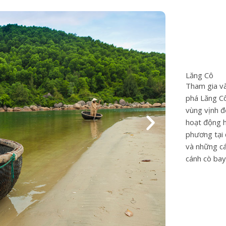
Lăng Cô
Tham gia và
phá Lăng Cô
vùng vịnh đ
hoạt động h
phương tại 
và những c
cánh cò bay