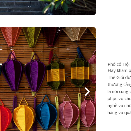
Phố cổ Hội
Hãy khám ph
Thế Giới đ
thương cảng
là nơi cung
phục vụ các
nghề và nhữ
hàng và quá