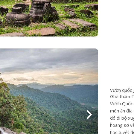
Vườn quốc 
Ghé thăm T
Vườn Quốc 
món ăn địa 
đó đi bộ xu
hoang sơ v
học tuyệt 