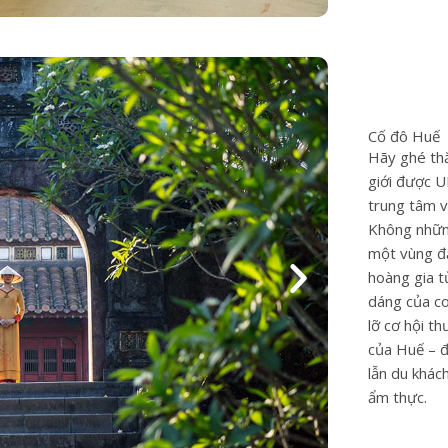
Cố đô Huế
Hãy ghé th
giới được 
trung tâm v
Không nhữn
một vùng đ
hoàng gia t
dáng của co
lỡ cơ hội t
của Huế – 
lẫn du khác
ẩm thực.