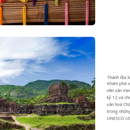
Thánh địa 
Khám phá v
nền văn min
kỷ 12 và ch
văn hoá Ch
trong những
UNESCO côn