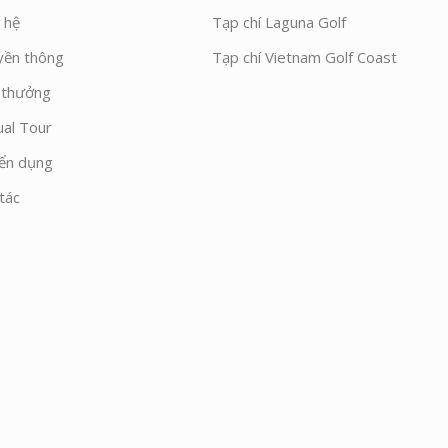
 hệ
Tạp chí Laguna Golf
yền thông
Tạp chí Vietnam Golf Coast
i thưởng
ual Tour
ển dụng
tác