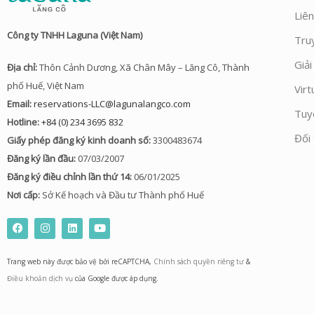
Liên
Công ty TNHH Laguna (Việt Nam)
Tru
Giả
Địa chỉ:
Thôn Cảnh Dương, Xã Chân Mây – Lăng Cô, Thành
phố Huế, Việt Nam
Virt
Email:
reservations-LLC@lagunalangco.com
Tuy
Hotline:
+84 (0) 234 3695 832
Đối 
Giấy phép đăng ký kinh doanh số:
3300483674
Đăng ký lần đầu:
07/03/2007
Đăng ký điều chỉnh lần thứ 14:
06/01/2025
Nơi cấp:
Sở Kế hoạch và Đầu tư Thành phố Huế
F
I
L
Y
a
n
i
o
c
s
n
u
e
t
k
t
Trang web này được bảo vệ bởi reCAPTCHA,
Chính sách quyền riêng tư
&
b
a
e
u
o
g
d
b
Điều khoản dịch vụ
của Google được áp dụng.
o
r
i
e
k
a
n
m