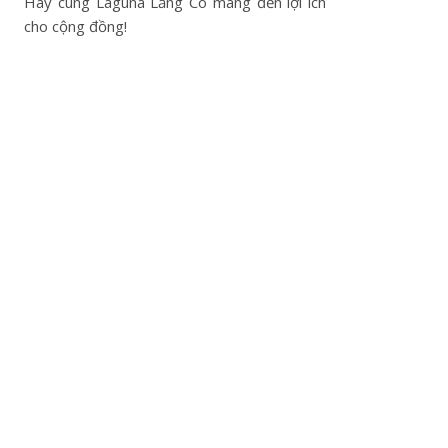
Hãy cùng Laguna Lăng Cô mang đến lợi ích
cho cộng đồng!