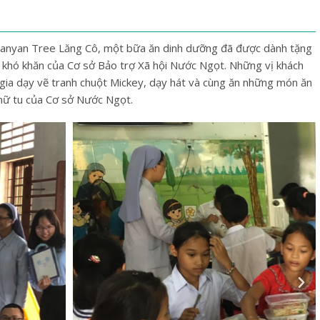
ạn Banyan Tree Lăng Cô, một bữa ăn dinh dưỡng đã được dành tặng
h khó khăn của Cơ sở Bảo trợ Xã hội Nước Ngọt. Những vị khách
gia dạy vẽ tranh chuột Mickey, dạy hát và cùng ăn những món ăn
 nữ tu của Cơ sở Nước Ngọt.