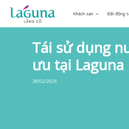
Skip
to
Khách sạn
Bất động s
content
Tái sử dụng nư
ưu tại Laguna
28/02/2024