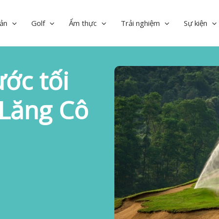
ản
Golf
Ẩm thực
Trải nghiệm
Sự kiện
ớc tối
 Lăng Cô