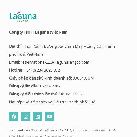
Công ty TNHH Laguna (Việt Nam)
Địa chỉ:
Thôn Cảnh Dương, Xã Chân Mây – Lăng Cô, Thành
phố Huế, Việt Nam
Email:
reservations-LLC@lagunalangco.com
Hotline:
+84 (0) 234 3695 832
Giấy phép đăng ký kinh doanh số:
3300483674
Đăng ký lần đầu:
07/03/2007
Đăng ký điều chỉnh lần thứ 14:
06/01/2025
Nơi cấp:
Sở Kế hoạch và Đầu tư Thành phố Huế
F
I
L
Y
a
n
i
o
c
s
n
u
e
t
k
t
Trang web này được bảo vệ bởi reCAPTCHA,
Chính sách quyền riêng tư
&
b
a
e
u
o
g
d
b
Điều khoản dịch vụ
của Google được áp dụng.