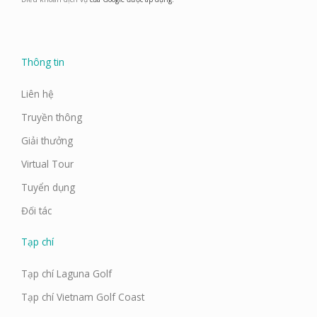
o
r
i
e
k
a
n
m
Thông tin
Liên hệ
Truyền thông
Giải thưởng
Virtual Tour
Tuyển dụng
Đối tác
Tạp chí
Tạp chí Laguna Golf
Tạp chí Vietnam Golf Coast