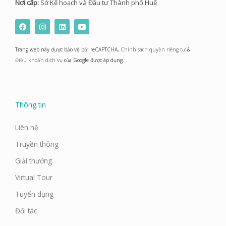
Nơi cấp:
Sở Kế hoạch và Đầu tư Thành phố Huế
F
I
L
Y
a
n
i
o
c
s
n
u
e
t
k
t
Trang web này được bảo vệ bởi reCAPTCHA,
Chính sách quyền riêng tư
&
b
a
e
u
o
g
d
b
Điều khoản dịch vụ
của Google được áp dụng.
o
r
i
e
k
a
n
m
Thông tin
Liên hệ
Truyền thông
Giải thưởng
Virtual Tour
Tuyển dụng
Đối tác