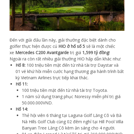
Đến với giải đấu lần này, giải thưởng đặc biệt dành cho
golfer thực hiện được cú
HIO ở hố số 5
sẽ là một chiếc
xe
Mercedes C200 Avantgarde
trị giá
1,599 tỷ đồng
!
️Ngoài ra còn rất nhiều giải thưởng HIO hấp dẫn khác như:
Hố 8:
100 triệu tiền mặt đến từ nhà tài trợ Daystar và
01 vé khứ hồi miễn cước hạng thương gia hành trình bất
kỳ Vietnam Airlines trực tiếp khai thác.
Hố 11:
100 triệu tiền mặt đến từ nhà tài trợ Toyota.
1 năm sử dụng trang phục Noressy miễn phí trị giá
50.000.000VND.
Hố 14:
Thẻ hội viên 6 tháng tại Laguna Golf Lăng Cô và Bà
Nà Hills Golf Club cùng 02 đêm nghỉ tại Hill Pool Villa
Banyan Tree Lăng Cô kèm ăn sáng cho 4 người.