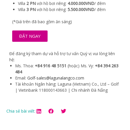
Villa
2 PN
với hồ bơi riêng:
4.000.000VND
/ đêm
Villa
3 PN
với hồ bơi riêng:
5.500.000VND
/ đêm
(*Giá trên đã bao gồm ăn sáng)
ĐẶT NGAY
Để đăng ký tham dự và hỗ trợ tư vấn Quý vị vui lòng liên
hệ:
Ms. Thoa:
+84 916 48 5151
(hoặc) Ms. Vy:
+84 394 263
484
Email:
Golf-sales@lagunalangco.com
Tài khoản Ngân hàng: Laguna (Vietnam) Co., Ltd – Golf
| Vietinbank 118000143663 | Chi nhánh Đà Nẵng
Chia sẻ bài viết: