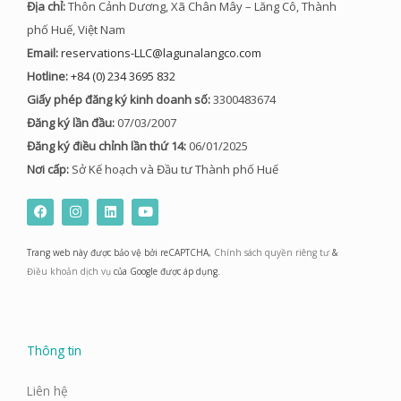
Địa chỉ:
Thôn Cảnh Dương, Xã Chân Mây – Lăng Cô, Thành
phố Huế, Việt Nam
Email:
reservations-LLC@lagunalangco.com
Hotline:
+84 (0) 234 3695 832
Giấy phép đăng ký kinh doanh số:
3300483674
Đăng ký lần đầu:
07/03/2007
Đăng ký điều chỉnh lần thứ 14:
06/01/2025
Nơi cấp:
Sở Kế hoạch và Đầu tư Thành phố Huế
F
I
L
Y
a
n
i
o
c
s
n
u
e
t
k
t
Trang web này được bảo vệ bởi reCAPTCHA,
Chính sách quyền riêng tư
&
b
a
e
u
o
g
d
b
Điều khoản dịch vụ
của Google được áp dụng.
o
r
i
e
k
a
n
m
Thông tin
Liên hệ