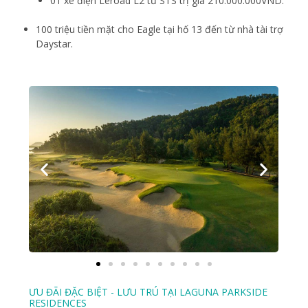
01 xe điện Leroad L2 từ STS trị giá 210.000.000VND.
100 triệu tiền mặt cho Eagle tại hố 13 đến từ nhà tài trợ
Daystar.
ƯU ĐÃI ĐẶC BIỆT - LƯU TRÚ TẠI LAGUNA PARKSIDE
RESIDENCES