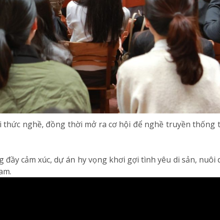
i thức nghề, đồng thời mở ra cơ hội để nghề truyền thống ti
đầy cảm xúc, dự án hy vọng khơi gợi tình yêu di sản, nuôi
am.