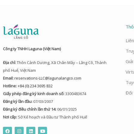
Thô
Liên
Công ty TNHH Laguna (Việt Nam)
Tru
Giả
Địa chỉ:
Thôn Cảnh Dương, Xã Chân Mây – Lăng Cô, Thành
phố Huế, Việt Nam
Virt
Email:
reservations-LLC@lagunalangco.com
Tuy
Hotline:
+84 (0) 234 3695 832
Đối 
Giấy phép đăng ký kinh doanh số:
3300483674
Đăng ký lần đầu:
07/03/2007
Đăng ký điều chỉnh lần thứ 14:
06/01/2025
Nơi cấp:
Sở Kế hoạch và Đầu tư Thành phố Huế
F
I
L
Y
a
n
i
o