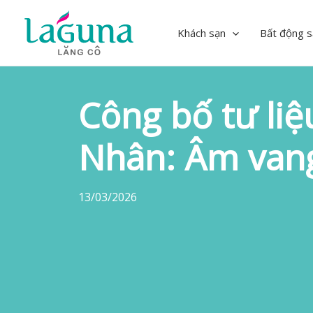
Skip
to
Khách sạn
Bất động s
content
Công bố tư li
Nhân: Âm vang
13/03/2026