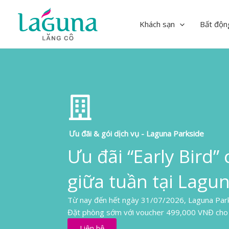
Skip
to
Khách sạn
Bất độn
content
Ưu đãi & gói dịch vụ - Laguna Parkside
Ưu đãi “Early Bird”
giữa tuần tại Lagu
Từ nay đến hết ngày 31/07/2026, Laguna Park
Đặt phòng sớm với voucher 499,000 VNĐ cho k
Liên hệ