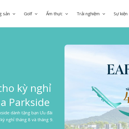
g sản
Golf
Ẩm thực
Trải nghiệm
Sự kiện
 cho kỳ nghỉ
na Parkside
side dành tặng bạn Ưu đãi
ỳ nghỉ tháng 8 và tháng 9.