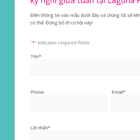
kỳ nghỉ giữa tuần tại Laguna 
Điền thông tin vào mẫu dưới đây và chúng tôi sẽ li
có thể. Đừng bỏ lỡ cơ hội này!
"
*
" indicates required fields
Tên
*
Phone
Email
*
Lời nhắn
*