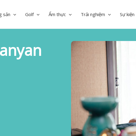
g sản
Golf
Ẩm thực
Trải nghiệm
Sự kiện
Banyan