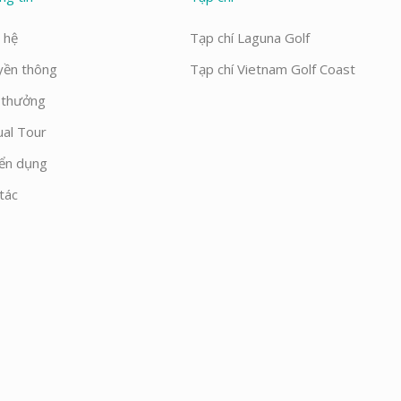
 hệ
Tạp chí Laguna Golf
yền thông
Tạp chí Vietnam Golf Coast
i thưởng
ual Tour
ển dụng
tác