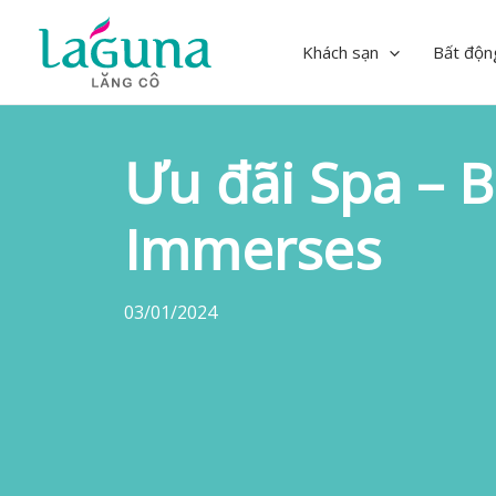
Skip
to
Khách sạn
Bất độn
content
Ưu đãi Spa – 
Immerses
03/01/2024