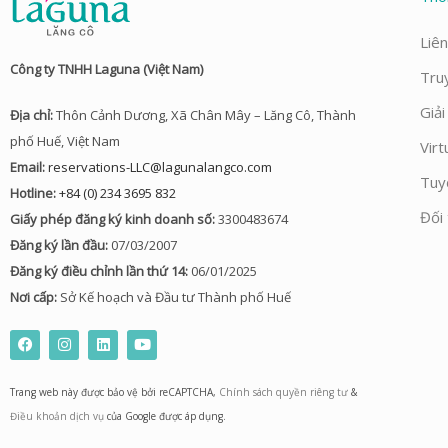
Liên
Công ty TNHH Laguna (Việt Nam)
Tru
Giả
Địa chỉ:
Thôn Cảnh Dương, Xã Chân Mây – Lăng Cô, Thành
phố Huế, Việt Nam
Virt
Email:
reservations-LLC@lagunalangco.com
Tuy
Hotline:
+84 (0) 234 3695 832
Đối 
Giấy phép đăng ký kinh doanh số:
3300483674
Đăng ký lần đầu:
07/03/2007
Đăng ký điều chỉnh lần thứ 14:
06/01/2025
Nơi cấp:
Sở Kế hoạch và Đầu tư Thành phố Huế
F
I
L
Y
a
n
i
o
c
s
n
u
e
t
k
t
Trang web này được bảo vệ bởi reCAPTCHA,
Chính sách quyền riêng tư
&
b
a
e
u
o
g
d
b
Điều khoản dịch vụ
của Google được áp dụng.
o
r
i
e
k
a
n