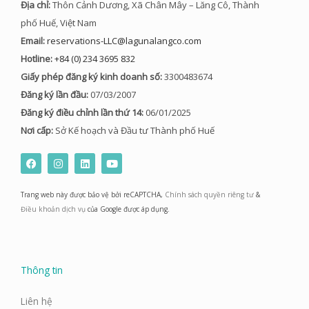
Địa chỉ:
Thôn Cảnh Dương, Xã Chân Mây – Lăng Cô, Thành
phố Huế, Việt Nam
Email:
reservations-LLC@lagunalangco.com
Hotline:
+84 (0) 234 3695 832
Giấy phép đăng ký kinh doanh số:
3300483674
Đăng ký lần đầu:
07/03/2007
Đăng ký điều chỉnh lần thứ 14:
06/01/2025
Nơi cấp:
Sở Kế hoạch và Đầu tư Thành phố Huế
F
I
L
Y
a
n
i
o
c
s
n
u
e
t
k
t
Trang web này được bảo vệ bởi reCAPTCHA,
Chính sách quyền riêng tư
&
b
a
e
u
o
g
d
b
Điều khoản dịch vụ
của Google được áp dụng.
o
r
i
e
k
a
n
m
Thông tin
Liên hệ