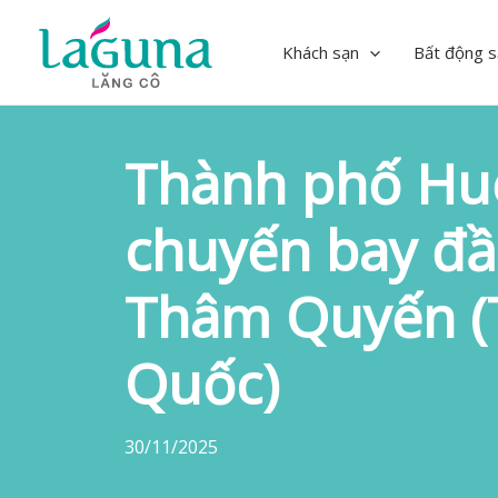
Skip
to
Khách sạn
Bất động s
content
Thành phố Hu
chuyến bay đầ
Thâm Quyến (
Quốc)
30/11/2025