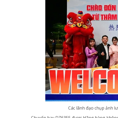
Các lãnh đạo chụp ảnh l
Chuyến bay DZ6355 được Hãng hàng không q