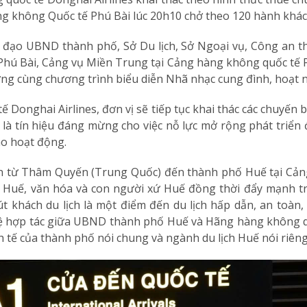
g không Quốc tế Phú Bài lúc 20h10 chở theo 120 hành khác
 đạo UBND thành phố, Sở Du lịch, Sở Ngoại vụ, Công an t
Phú Bài, Cảng vụ Miền Trung tại Cảng hàng không quốc tế P
mừng cùng chương trình biểu diễn Nhã nhạc cung đình, hoạt
Donghai Airlines, đơn vị sẽ tiếp tục khai thác các chuyến
 là tín hiệu đáng mừng cho việc nỗ lực mở rộng phát triển
ào hoạt động.
n từ Thâm Quyến (Trung Quốc) đến thành phố Huế tại Cản
 Huế, văn hóa và con người xứ Huế đồng thời đẩy mạnh t
 khách du lịch là một điểm đến du lịch hấp dẫn, an toàn,
ệ hợp tác giữa UBND thành phố Huế và Hãng hàng không quố
 tế của thành phố nói chung và ngành du lịch Huế nói riêng