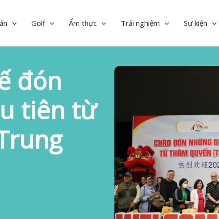
ản
Golf
Ẩm thực
Trải nghiệm
Sự kiện
ế đón
u tiên từ
Trung