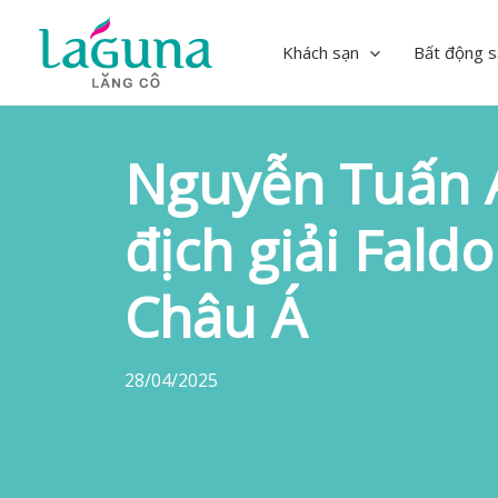
Skip
to
Khách sạn
Bất động s
content
Nguyễn Tuấn 
địch giải Faldo
Châu Á
28/04/2025