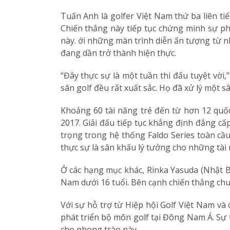
Tuấn Anh là golfer Việt Nam thứ ba liên 
Chiến thắng này tiếp tục chứng minh sự phá
này. ới những màn trình diễn ấn tượng từ n
đang dần trở thành hiện thực.
“Đây thực sự là một tuần thi đấu tuyệt vời,
sân golf đều rất xuất sắc. Họ đã xử lý một s
Khoảng 60 tài năng trẻ đến từ hơn 12 quốc
2017. Giải đấu tiếp tục khẳng định đẳng cấ
trọng trong hệ thống Faldo Series toàn cầu
thực sự là sân khấu lý tưởng cho những tài 
Ở các hạng mục khác, Rinka Yasuda (Nhật Bả
Nam dưới 16 tuổi. Bên cạnh chiến thắng ch
Với sự hỗ trợ từ Hiệp hội Golf Việt Nam và
phát triển bộ môn golf tại Đông Nam Á. Sự
cho phong trào này.