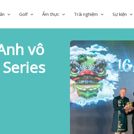
ản
Golf
Ẩm thực
Trải nghiệm
Sự kiện
Anh vô
 Series