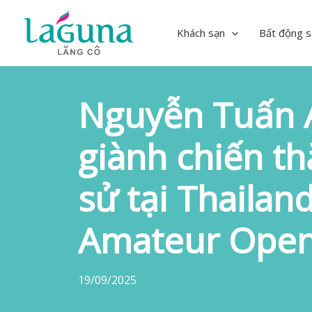
Skip
to
Khách sạn
Bất động s
content
Nguyễn Tuấn 
giành chiến th
sử tại Thailan
Amateur Open
19/09/2025