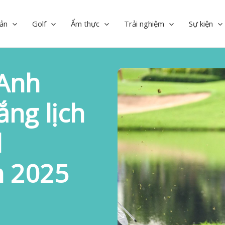
ản
Golf
Ẩm thực
Trải nghiệm
Sự kiện
Anh
ắng lịch
d
 2025