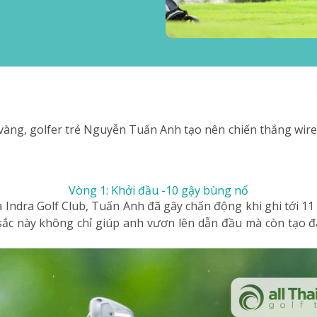
vàng, golfer trẻ Nguyễn Tuấn Anh tạo nên chiến thắng wire-
Vòng 1: Khởi đầu -10 gậy bùng nổ
ndra Golf Club, Tuấn Anh đã gây chấn động khi ghi tới 11 b
 sắc này không chỉ giúp anh vươn lên dẫn đầu mà còn tạo đ