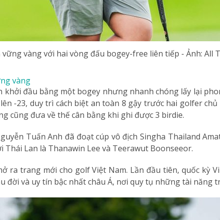
 vững vàng với hai vòng đấu bogey-free liên tiếp - Ảnh: All 
ững vàng
 khởi đầu bằng một bogey nhưng nhanh chóng lấy lại phong đ
 lên -23, duy trì cách biệt an toàn 8 gậy trước hai golfer 
ng cũng đưa về thế cân bằng khi ghi được 3 birdie.
Nguyễn Tuấn Anh đã đoạt cúp vô địch Singha Thailand Amat
ười Thái Lan là Thanawin Lee và Teerawut Boonseeor.
ở ra trang mới cho golf Việt Nam. Lần đầu tiên, quốc kỳ V
 đời và uy tín bậc nhất châu Á, nơi quy tụ những tài năng 