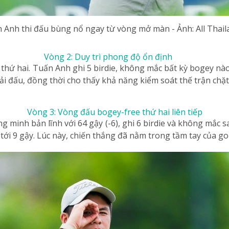
Anh thi đấu bùng nổ ngay từ vòng mở màn - Ảnh: All Thail
Vòng 2: Duy trì phong độ ổn định
thứ hai. Tuấn Anh ghi 5 birdie, không mắc bất kỳ bogey nào 
ải đấu, đồng thời cho thấy khả năng kiểm soát thế trận chặt
Vòng 3: Vòng đấu bogey-free thứ hai liên tiếp
 minh bản lĩnh với 64 gậy (-6), ghi 6 birdie và không mắc s
ới 9 gậy. Lúc này, chiến thắng đã nằm trong tầm tay của go