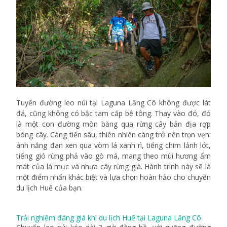
Tuyến đường leo núi tại Laguna Lăng Cô không được lát
đá, cũng không có bậc tam cấp bê tông. Thay vào đó, đó
là một con đường mòn băng qua rừng cây bản địa rợp
bóng cây. Càng tiến sâu, thiên nhiên càng trở nên trọn vẹn:
ánh nắng đan xen qua vòm lá xanh rì, tiếng chim lảnh lót,
tiếng gió rừng phả vào gò má, mang theo mùi hương ẩm
mát của lá mục và nhựa cây rừng già.
Hành trình này sẽ là
một điểm nhấn khác biệt và lựa chọn hoàn hảo cho chuyến
du lịch Huế của bạn.
Trải nghiệm đáng giá khi du lịch Huế tại Laguna Lăng Cô