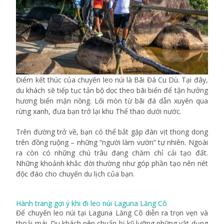
Điểm kết thúc của chuyến leo núi là Bãi Đá Cu Dù. Tại đây,
du khách sẽ tiếp tục tản bộ dọc theo bãi biển để tận hưởng
hương biển mặn nồng. Lối mòn từ bãi đá dẫn xuyên qua
rừng xanh, đưa bạn trở lại khu Thể thao dưới nước.
Trên đường trở về, bạn có thể bắt gặp đàn vịt thong dong
trên đồng ruộng – những “người làm vườn” tự nhiên. Ngoài
ra còn có những chú trâu đang chăm chỉ cải tạo đất.
Những khoảnh khắc đời thường như góp phần tạo nên nét
độc đáo cho chuyến du lịch của bạn.
Hành trang gợi ý khi đi leo núi Laguna Lăng Cô
Để chuyến leo núi tại Laguna Lăng Cô diễn ra trọn vẹn và
thoải mái. Du khách nên chuẩn bị kỹ lưỡng những vật dụng