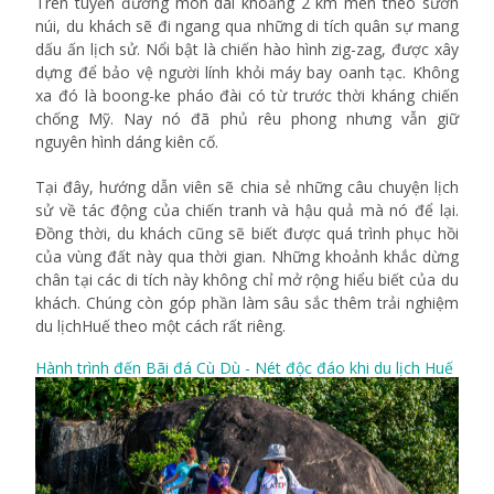
Trên tuyến đường mòn dài khoảng 2 km men theo sườn
núi, du khách sẽ đi ngang qua những di tích quân sự mang
dấu ấn lịch sử. Nổi bật là chiến hào hình zig-zag, được xây
dựng để bảo vệ người lính khỏi máy bay oanh tạc. Không
xa đó là boong-ke pháo đài có từ trước thời kháng chiến
chống Mỹ. Nay nó đã phủ rêu phong nhưng vẫn giữ
nguyên hình dáng kiên cố.
Tại đây, hướng dẫn viên sẽ chia sẻ những câu chuyện lịch
sử về tác động của chiến tranh và hậu quả mà nó để lại.
Đồng thời, du khách cũng sẽ biết được quá trình phục hồi
của vùng đất này qua thời gian. Những khoảnh khắc dừng
chân tại các di tích này không chỉ mở rộng hiểu biết của du
khách. Chúng còn góp phần làm sâu sắc thêm trải nghiệm
du lịchHuế theo một cách rất riêng.
Hành trình đến Bãi đá Cù Dù - Nét độc đáo khi du lịch Huế