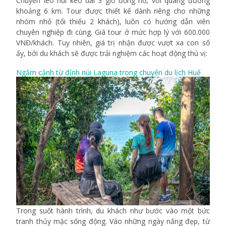
Chuyến leo núi kéo dài 3 giờ đồng hồ, với quãng đường
khoảng 6 km. Tour được thiết kế dành riêng cho những
nhóm nhỏ (tối thiểu 2 khách), luôn có hướng dẫn viên
chuyên nghiệp đi cùng. Giá tour ở mức hợp lý với 600.000
VNĐ/khách. Tuy nhiên, giá trị nhận được vượt xa con số
ấy, bởi du khách sẽ được trải nghiệm các hoạt động thú vị:
Ngắm cảnh từ đỉnh núi Laguna trong chuyến du lịch Huế
Trong suốt hành trình, du khách như bước vào một bức
tranh thủy mặc sống động. Vào những ngày nắng đẹp, từ