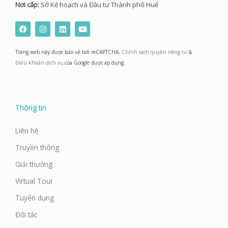
Nơi cấp:
Sở Kế hoạch và Đầu tư Thành phố Huế
F
I
L
Y
a
n
i
o
c
s
n
u
e
t
k
t
Trang web này được bảo vệ bởi reCAPTCHA,
Chính sách quyền riêng tư
&
b
a
e
u
o
g
d
b
Điều khoản dịch vụ
của Google được áp dụng.
o
r
i
e
k
a
n
m
Thông tin
Liên hệ
Truyền thông
Giải thưởng
Virtual Tour
Tuyển dụng
Đối tác