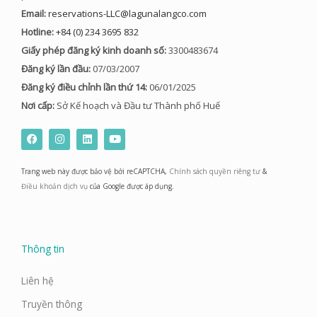
Email:
reservations-LLC@lagunalangco.com
Hotline:
+84 (0) 234 3695 832
Giấy phép đăng ký kinh doanh số:
3300483674
Đăng ký lần đầu:
07/03/2007
Đăng ký điều chỉnh lần thứ 14:
06/01/2025
Nơi cấp:
Sở Kế hoạch và Đầu tư Thành phố Huế
F
I
L
Y
a
n
i
o
c
s
n
u
e
t
k
t
Trang web này được bảo vệ bởi reCAPTCHA,
Chính sách quyền riêng tư
&
b
a
e
u
o
g
d
b
Điều khoản dịch vụ
của Google được áp dụng.
o
r
i
e
k
a
n
m
Thông tin
Liên hệ
Truyền thông