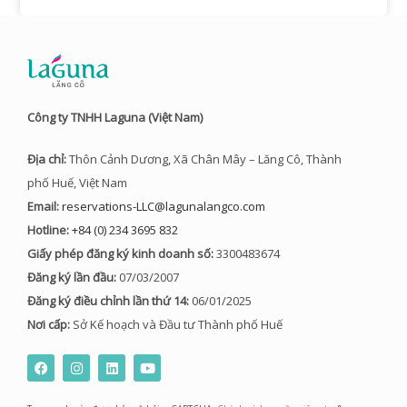
Công ty TNHH Laguna (Việt Nam)
Địa chỉ:
Thôn Cảnh Dương, Xã Chân Mây – Lăng Cô, Thành
phố Huế, Việt Nam
Email:
reservations-LLC@lagunalangco.com
Hotline:
+84 (0) 234 3695 832
Giấy phép đăng ký kinh doanh số:
3300483674
Đăng ký lần đầu:
07/03/2007
Đăng ký điều chỉnh lần thứ 14:
06/01/2025
Nơi cấp:
Sở Kế hoạch và Đầu tư Thành phố Huế
F
I
L
Y
a
n
i
o
c
s
n
u
e
t
k
t