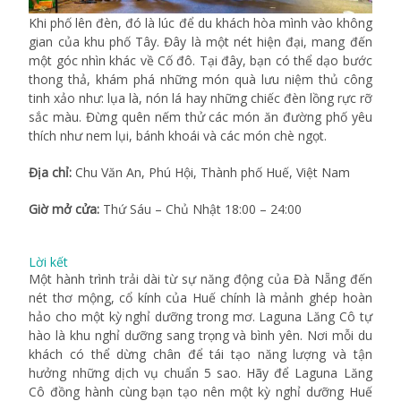
Khi phố lên đèn, đó là lúc để du khách hòa mình vào không
gian của khu phố Tây. Đây là một nét hiện đại, mang đến
một góc nhìn khác về Cố đô. Tại đây, bạn có thể dạo bước
thong thả, khám phá những món quà lưu niệm thủ công
tinh xảo như: lụa là, nón lá hay những chiếc đèn lồng rực rỡ
sắc màu. Đừng quên nếm thử các món ăn đường phố yêu
thích như nem lụi, bánh khoái và các món chè ngọt.
Địa chỉ:
Chu Văn An, Phú Hội, Thành phố Huế, Việt Nam
Giờ mở cửa:
Thứ Sáu – Chủ Nhật 18:00 – 24:00
Lời kết
Một hành trình trải dài từ sự năng động của Đà Nẵng đến
nét thơ mộng, cổ kính của Huế chính là mảnh ghép hoàn
hảo cho một kỳ nghỉ dưỡng trong mơ. Laguna Lăng Cô tự
hào là khu nghỉ dưỡng sang trọng và bình yên. Nơi mỗi du
khách có thể dừng chân để tái tạo năng lượng và tận
hưởng những dịch vụ chuẩn 5 sao. Hãy để Laguna Lăng
Cô đồng hành cùng bạn tạo nên một kỳ nghỉ dưỡng Huế