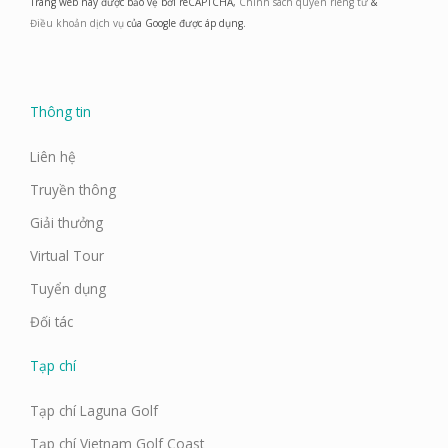
Trang web này được bảo vệ bởi reCAPTCHA,
Chính sách quyền riêng tư
&
b
a
e
u
o
g
d
b
Điều khoản dịch vụ
của Google được áp dụng.
o
r
i
e
k
a
n
m
Thông tin
Liên hệ
Truyền thông
Giải thưởng
Virtual Tour
Tuyển dụng
Đối tác
Tạp chí
Tạp chí Laguna Golf
Tạp chí Vietnam Golf Coast