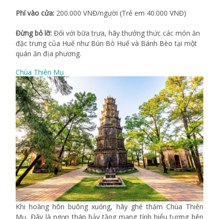
Phí vào cửa:
200.000 VNĐ/người (Trẻ em 40.000 VNĐ)
Đừng bỏ lỡ:
Đối với bữa trưa, hãy thưởng thức các món ăn
đặc trưng của Huế như Bún Bò Huế và Bánh Bèo tại một
quán ăn địa phương.
Chùa Thiên Mụ
Khi hoàng hôn buông xuống, hãy ghé thăm Chùa Thiên
Mụ. Đây là ngọn tháp bảy tầng mang tính biểu tượng bên