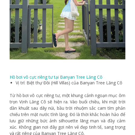
Hồ bơi vô cực riêng tư tại Banyan Tree Lăng Cô
Vị trí: Biệt thự Đồi (Hill Villas) của Banyan Tree Lăng Cô
Từ hồ bơi vô cực riêng tư, một khung cảnh ngoạn mục ôm
trọn Vịnh Lăng Cô sẽ hiện ra. Vào buổi chiều, khi mặt trời
dần khuất sau dãy núi, bầu trời nhuộm sắc cam tím phản
chiếu trên mặt nước tĩnh lặng. Đó là thời khắc hoàn hảo để
lưu giữ những bức ảnh silhouette lãng mạn và đầy cảm
xúc. Không gian nơi đây gợi nên vẻ đẹp tinh tế, sang trọng
và rất riêng của Banyan Tree Lăng Cô.