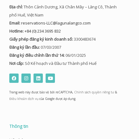
Địa chỉ:
Thôn Cảnh Dương, Xã Chân Mây – Lăng Cô, Thành
phố Huế, Việt Nam
Email:
reservations-LLC@lagunalangco.com
Hotline:
+84 (0) 234 3695 832
Giấy phép đăng ký kinh doanh số:
3300483674
Đăng ký lần đầu:
07/03/2007
Đăng ký điều chỉnh lần thứ 14:
06/01/2025
Nơi cấp:
Sở Kế hoạch và Đầu tư Thành phố Huế
F
I
L
Y
a
n
i
o
c
s
n
u
e
t
k
t
Trang web này được bảo vệ bởi reCAPTCHA,
Chính sách quyền riêng tư
&
b
a
e
u
o
g
d
b
Điều khoản dịch vụ
của Google được áp dụng.
o
r
i
e
k
a
n
m
Thông tin