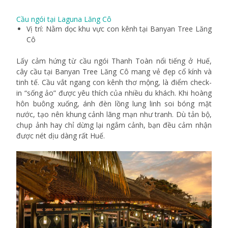
Cầu ngói tại Laguna Lăng Cô
Vị trí: Nằm dọc khu vực con kênh tại Banyan Tree Lăng
Cô
Lấy cảm hứng từ cầu ngói Thanh Toàn nổi tiếng ở Huế,
cây cầu tại Banyan Tree Lăng Cô mang vẻ đẹp cổ kính và
tinh tế. Cầu vắt ngang con kênh thơ mộng, là điểm check-
in “sống ảo” được yêu thích của nhiều du khách. Khi hoàng
hôn buông xuống, ánh đèn lồng lung linh soi bóng mặt
nước, tạo nên khung cảnh lãng mạn như tranh. Dù tản bộ,
chụp ảnh hay chỉ dừng lại ngắm cảnh, bạn đều cảm nhận
được nét dịu dàng rất Huế.