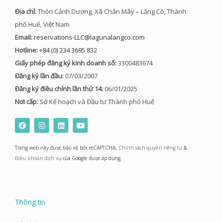
Địa chỉ:
Thôn Cảnh Dương, Xã Chân Mây – Lăng Cô, Thành
phố Huế, Việt Nam
Email:
reservations-LLC@lagunalangco.com
Hotline:
+84 (0) 234 3695 832
Giấy phép đăng ký kinh doanh số:
3300483674
Đăng ký lần đầu:
07/03/2007
Đăng ký điều chỉnh lần thứ 14:
06/01/2025
Nơi cấp:
Sở Kế hoạch và Đầu tư Thành phố Huế
F
I
L
Y
a
n
i
o
c
s
n
u
e
t
k
t
Trang web này được bảo vệ bởi reCAPTCHA,
Chính sách quyền riêng tư
&
b
a
e
u
o
g
d
b
Điều khoản dịch vụ
của Google được áp dụng.
o
r
i
e
k
a
n
m
Thông tin