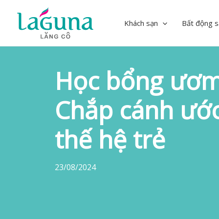
Skip
to
Khách sạn
Bất động s
content
Học bổng ươ
Chắp cánh ướ
thế hệ trẻ
23/08/2024