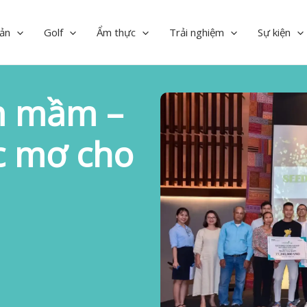
ản
Golf
Ẩm thực
Trải nghiệm
Sự kiện
m mầm –
c mơ cho