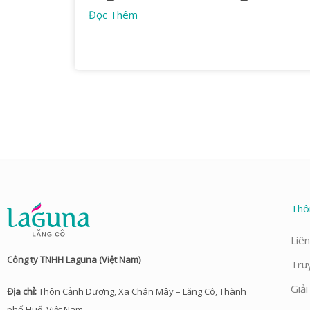
Đọc Thêm
Thô
Liên
Công ty TNHH Laguna (Việt Nam)
Tru
Giả
Địa chỉ:
Thôn Cảnh Dương, Xã Chân Mây – Lăng Cô, Thành
phố Huế, Việt Nam