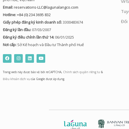
Virt
Email:
reservations-LLC@lagunalangco.com
Tuy
Hotline:
+84 (0) 234 3695 832
Đối 
Giấy phép đăng ký kinh doanh số:
3300483674
Đăng ký lần đầu:
07/03/2007
Đăng ký điều chỉnh lần thứ 14:
06/01/2025
Nơi cấp:
Sở Kế hoạch và Đầu tư Thành phố Huế
F
I
L
Y
a
n
i
o
c
s
n
u
e
t
k
t
Trang web này được bảo vệ bởi reCAPTCHA,
Chính sách quyền riêng tư
&
b
a
e
u
o
g
d
b
Điều khoản dịch vụ
của Google được áp dụng.
o
r
i
e
k
a
n
m