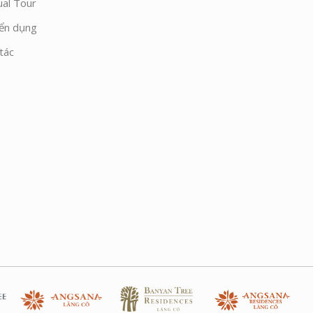
ual Tour
ển dụng
tác