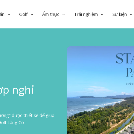
ản
Golf
Ẩm thực
Trải nghiệm
Sự kiện
ô
ợp nghỉ
ưỡng” được thiết kế để giúp
Golf Lăng Cô