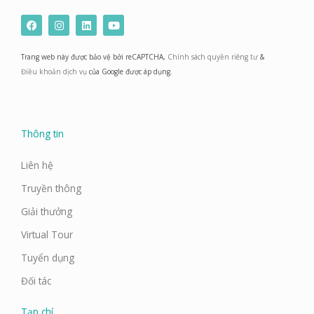
F
I
L
Y
a
n
i
o
c
s
n
u
e
t
k
t
Trang web này được bảo vệ bởi reCAPTCHA,
Chính sách quyền riêng tư
&
b
a
e
u
o
g
d
b
Điều khoản dịch vụ
của Google được áp dụng.
o
r
i
e
k
a
n
m
Thông tin
Liên hệ
Truyền thông
Giải thưởng
Virtual Tour
Tuyển dụng
Đối tác
Tạp chí