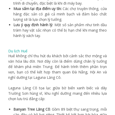
trình di chuyển, đặc biệt là khi đi máy bay.
Mua sắm tại địa điểm uy tín:
Các chợ truyền thống, cửa
hàng đặc sản có giá cả minh bạch và đảm bảo chất
lượng sẽ là lựa chọn lý tưởng.
Lưu ý quy định hành lý:
Một số sản phẩm như tinh dầu
tràm hay vật sắc nhọn có thể bị hạn chế khi mang theo
hành lý xách tay.
Du lịch Huế
Huế không chỉ thu hút du khách bởi cảnh sắc thơ mộng và
văn hóa lâu đời. Nơi đây còn là điểm dừng chân lý tưởng
để khám phá miền Trung. Để hành trình thêm phần trọn
vẹn, bạn có thể kết hợp tham quan Đà Nẵng, Hội An và
nghỉ dưỡng tại Laguna Lăng Cô.
Laguna Lăng Cô tọa lạc giữa bờ biển xanh biếc và dãy
Trường Sơn hùng vĩ, khu nghỉ dưỡng mang đến nhiều lựa
chọn lưu trú đẳng cấp:
Banyan Tree Lăng Cô
: Gồm 89 biệt thự sang trọng, mỗi
căn đều có hồ bơi riêng. Thiết kế kết hợp hài hòa giữa