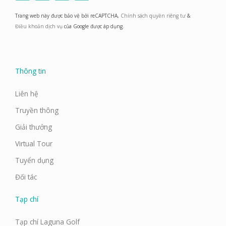
c
s
n
u
e
t
k
t
Trang web này được bảo vệ bởi reCAPTCHA,
Chính sách quyền riêng tư
&
b
a
e
u
o
g
d
b
Điều khoản dịch vụ
của Google được áp dụng.
o
r
i
e
k
a
n
m
Thông tin
Liên hệ
Truyền thông
Giải thưởng
Virtual Tour
Tuyển dụng
Đối tác
Tạp chí
Tạp chí Laguna Golf