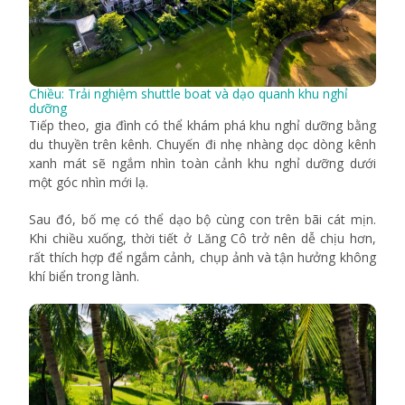
Chiều: Trải nghiệm shuttle boat và dạo quanh khu nghỉ
dưỡng
Tiếp theo, gia đình có thể khám phá khu nghỉ dưỡng bằng
du thuyền trên kênh. Chuyến đi nhẹ nhàng dọc dòng kênh
xanh mát sẽ ngắm nhìn toàn cảnh khu nghỉ dưỡng dưới
một góc nhìn mới lạ.
Sau đó, bố mẹ có thể dạo bộ cùng con trên bãi cát mịn.
Khi chiều xuống, thời tiết ở Lăng Cô trở nên dễ chịu hơn,
rất thích hợp để ngắm cảnh, chụp ảnh và tận hưởng không
khí biển trong lành.