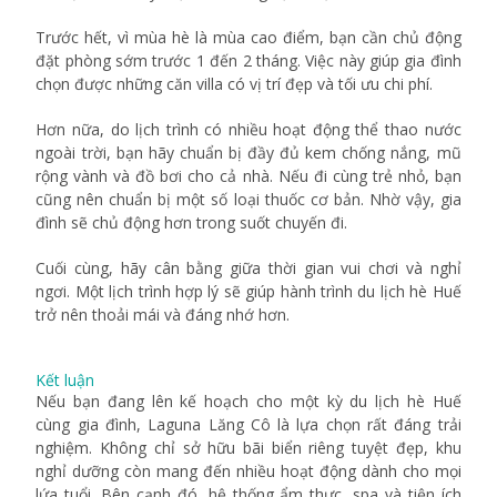
Trước hết, vì mùa hè là mùa cao điểm, bạn cần chủ động
đặt phòng sớm trước 1 đến 2 tháng. Việc này giúp gia đình
chọn được những căn villa có vị trí đẹp và tối ưu chi phí.
Hơn nữa, do lịch trình có nhiều hoạt động thể thao nước
ngoài trời, bạn hãy chuẩn bị đầy đủ kem chống nắng, mũ
rộng vành và đồ bơi cho cả nhà. Nếu đi cùng trẻ nhỏ, bạn
cũng nên chuẩn bị một số loại thuốc cơ bản. Nhờ vậy, gia
đình sẽ chủ động hơn trong suốt chuyến đi.
Cuối cùng, hãy cân bằng giữa thời gian vui chơi và nghỉ
ngơi. Một lịch trình hợp lý sẽ giúp hành trình du lịch hè Huế
trở nên thoải mái và đáng nhớ hơn.
Kết luận
Nếu bạn đang lên kế hoạch cho một kỳ du lịch hè Huế
cùng gia đình, Laguna Lăng Cô là lựa chọn rất đáng trải
nghiệm. Không chỉ sở hữu bãi biển riêng tuyệt đẹp, khu
nghỉ dưỡng còn mang đến nhiều hoạt động dành cho mọi
lứa tuổi. Bên cạnh đó, hệ thống ẩm thực, spa và tiện ích