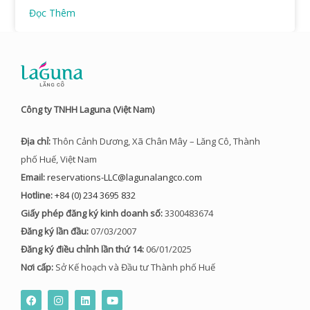
Đọc Thêm
Công ty TNHH Laguna (Việt Nam)
Địa chỉ:
Thôn Cảnh Dương, Xã Chân Mây – Lăng Cô, Thành
phố Huế, Việt Nam
Email:
reservations-LLC@lagunalangco.com
Hotline:
+84 (0) 234 3695 832
Giấy phép đăng ký kinh doanh số:
3300483674
Đăng ký lần đầu:
07/03/2007
Đăng ký điều chỉnh lần thứ 14:
06/01/2025
Nơi cấp:
Sở Kế hoạch và Đầu tư Thành phố Huế
F
I
L
Y
a
n
i
o