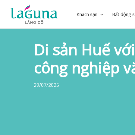
Skip
to
Khách sạn
Bất động s
content
Di sản Huế vớ
công nghiệp v
29/07/2025