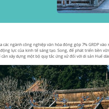
ủa các ngành công nghiệp văn hóa đóng góp 7% GRDP vào n
 động lực của kinh tế sáng tạo. Song, để phát triển bền vữ
 cần xây dựng một bộ quy tắc ứng xử đối với di sản Huế d