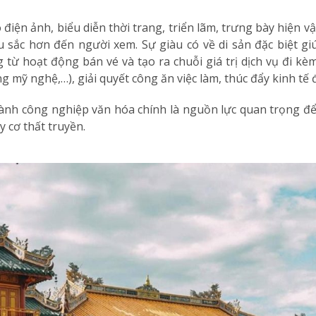
iện ảnh, biểu diễn thời trang, triển lãm, trưng bày hiện vật l
 sắc hơn đến người xem. Sự giàu có về di sản đặc biệt g
từ hoạt động bán vé và tạo ra chuỗi giá trị dịch vụ đi kèm 
g mỹ nghệ,…), giải quyết công ăn việc làm, thúc đẩy kinh tế
gành công nghiệp văn hóa chính là nguồn lực quan trọng để
y cơ thất truyền.