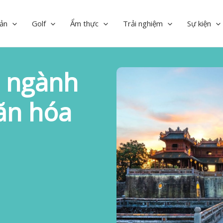
ản
Golf
Ẩm thực
Trải nghiệm
Sự kiện
i ngành
ăn hóa