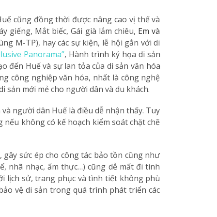
Huế cũng đồng thời được nâng cao vị thế và
 giếng, Mắt biếc, Gái già lắm chiêu,
Em và
ng M-TP), hay các sự kiện, lễ hội gắn với di
llusive Panorama”
, Hành trình ký họa di sản
ạo đến Huế và sự lan tỏa của di sản văn hóa
ong công nghiệp văn hóa, nhất là công nghệ
 di sản mới mẻ cho người dân và du khách.
n và người dân Huế là điều dễ nhận thấy. Tuy
ng nếu không có kế hoạch kiểm soát chặt chẽ
g, gây sức ép cho công tác bảo tồn cũng như
uế, nhã nhạc, ẩm thực…) cũng dễ mất đi tính
 lịch sử, trang phục và tình tiết không phù
ảo vệ di sản trong quá trình phát triển các