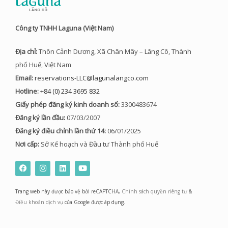
Công ty TNHH Laguna (Việt Nam)
Địa chỉ:
Thôn Cảnh Dương, Xã Chân Mây – Lăng Cô, Thành
phố Huế, Việt Nam
Email:
reservations-LLC@lagunalangco.com
Hotline:
+84 (0) 234 3695 832
Giấy phép đăng ký kinh doanh số:
3300483674
Đăng ký lần đầu:
07/03/2007
Đăng ký điều chỉnh lần thứ 14:
06/01/2025
Nơi cấp:
Sở Kế hoạch và Đầu tư Thành phố Huế
F
I
L
Y
a
n
i
o
c
s
n
u
e
t
k
t
Trang web này được bảo vệ bởi reCAPTCHA,
Chính sách quyền riêng tư
&
b
a
e
u
o
g
d
b
Điều khoản dịch vụ
của Google được áp dụng.
o
r
i
e
k
a
n
m