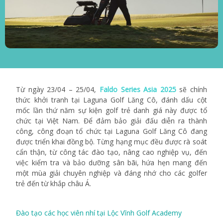
Từ ngày 23/04 – 25/04,
Faldo Series Asia 2025
sẽ chính
thức khởi tranh tại Laguna Golf Lăng Cô, đánh dấu cột
mốc lần thứ năm sự kiện golf trẻ danh giá này được tổ
chức tại Việt Nam. Để đảm bảo giải đấu diễn ra thành
công, công đoạn tổ chức tại Laguna Golf Lăng Cô đang
được triển khai đồng bộ. Từng hạng mục đều được rà soát
cẩn thận, từ công tác đào tạo, nâng cao nghiệp vụ, đến
việc kiểm tra và bảo dưỡng sân bãi, hứa hẹn mang đến
một mùa giải chuyên nghiệp và đáng nhớ cho các golfer
trẻ đến từ khắp châu Á.
Đào tạo các học viên nhí tại Lộc Vĩnh Golf Academy