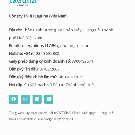
Công ty TNHH Laguna (Việt Nam)
Địa chỉ:
Thôn Cảnh Dương, Xã Chân Mây – Lăng Cô, Thành
phố Huế, Việt Nam
Email:
reservations-LLC@lagunalangco.com
Hotline:
+84 (0) 234 3695 832
Giấy phép đăng ký kinh doanh số:
3300483674
Đăng ký lần đầu:
07/03/2007
Đăng ký điều chỉnh lần thứ 14:
06/01/2025
Nơi cấp:
Sở Kế hoạch và Đầu tư Thành phố Huế
F
I
L
Y
a
n
i
o
c
s
n
u
e
t
k
t
Trang web này được bảo vệ bởi reCAPTCHA,
Chính sách quyền riêng tư
&
b
a
e
u
o
g
d
b
Điều khoản dịch vụ
của Google được áp dụng.
o
r
i
e
k
a
n
m