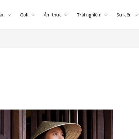
ản
Golf
Ẩm thực
Trải nghiệm
Sự kiện