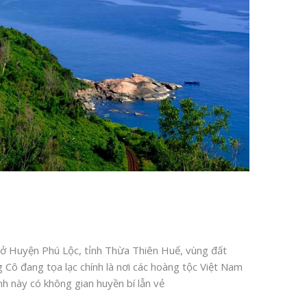
ù ở Huyện Phú Lộc, tỉnh Thừa Thiên Huế, vùng đất
Cô đang tọa lạc chính là nơi các hoàng tộc Việt Nam
 này có không gian huyền bí lẫn vẻ