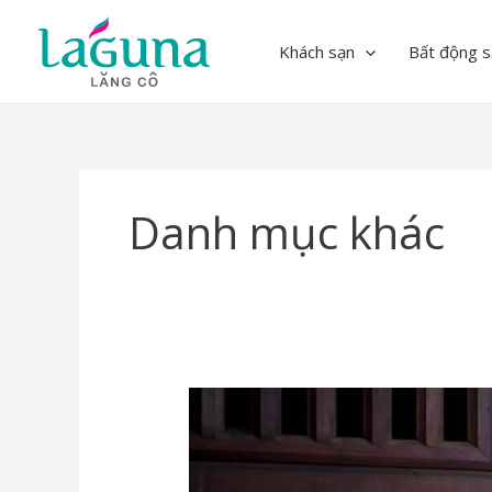
Skip
to
Khách sạn
Bất động s
content
Danh mục khác
Nón
Lá