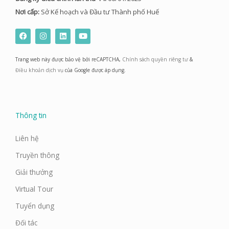
Nơi cấp:
Sở Kế hoạch và Đầu tư Thành phố Huế
F
I
L
Y
a
n
i
o
c
s
n
u
e
t
k
t
Trang web này được bảo vệ bởi reCAPTCHA,
Chính sách quyền riêng tư
&
b
a
e
u
o
g
d
b
Điều khoản dịch vụ
của Google được áp dụng.
o
r
i
e
k
a
n
m
Thông tin
Liên hệ
Truyền thông
Giải thưởng
Virtual Tour
Tuyển dụng
Đối tác