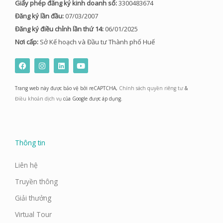
Giấy phép đăng ký kinh doanh số:
3300483674
Đăng ký lần đầu:
07/03/2007
Đăng ký điều chỉnh lần thứ 14:
06/01/2025
Nơi cấp:
Sở Kế hoạch và Đầu tư Thành phố Huế
F
I
L
Y
a
n
i
o
c
s
n
u
e
t
k
t
Trang web này được bảo vệ bởi reCAPTCHA,
Chính sách quyền riêng tư
&
b
a
e
u
o
g
d
b
Điều khoản dịch vụ
của Google được áp dụng.
o
r
i
e
k
a
n
m
Thông tin
Liên hệ
Truyền thông
Giải thưởng
Virtual Tour