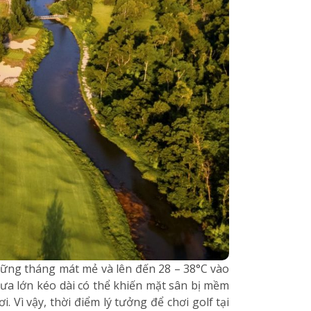
hững tháng mát mẻ và lên đến 28 – 38°C vào
ưa lớn kéo dài có thể khiến mặt sân bị mềm
Vì vậy, thời điểm lý tưởng để chơi golf tại