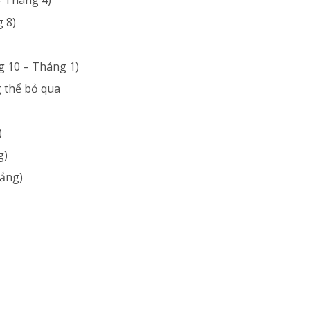
 8)
 10 – Tháng 1)
g thể bỏ qua
)
g)
ẵng)