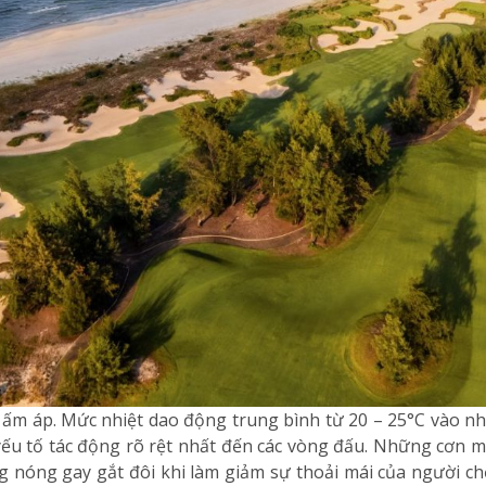
ấm áp. Mức nhiệt dao động trung bình từ 20 – 25°C vào n
ếu tố tác động rõ rệt nhất đến các vòng đấu. Những cơn m
nóng gay gắt đôi khi làm giảm sự thoải mái của người chơi. 