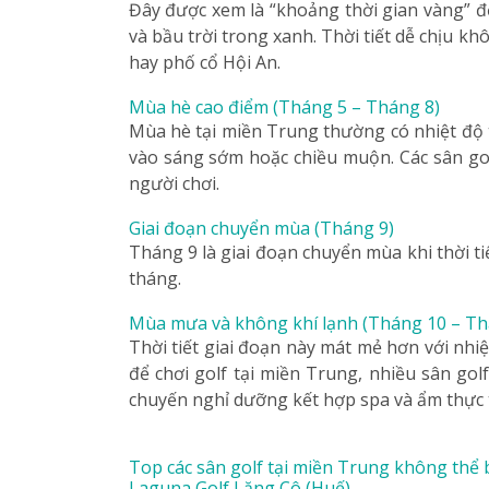
Đây được xem là “khoảng thời gian vàng” đ
và bầu trời trong xanh. Thời tiết dễ chịu kh
hay phố cổ Hội An.
Mùa hè cao điểm (Tháng 5 – Tháng 8)
Mùa hè tại miền Trung thường có nhiệt độ tr
vào sáng sớm hoặc chiều muộn. Các sân gol
người chơi.
Giai đoạn chuyển mùa (Tháng 9)
Tháng 9 là giai đoạn chuyển mùa khi thời ti
tháng.
Mùa mưa và không khí lạnh (Tháng 10 – Th
Thời tiết giai đoạn này mát mẻ hơn với n
để chơi golf tại miền Trung, nhiều sân gol
chuyến nghỉ dưỡng kết hợp spa và ẩm thực 
Top các sân golf tại miền Trung không thể 
Laguna Golf Lăng Cô (Huế)