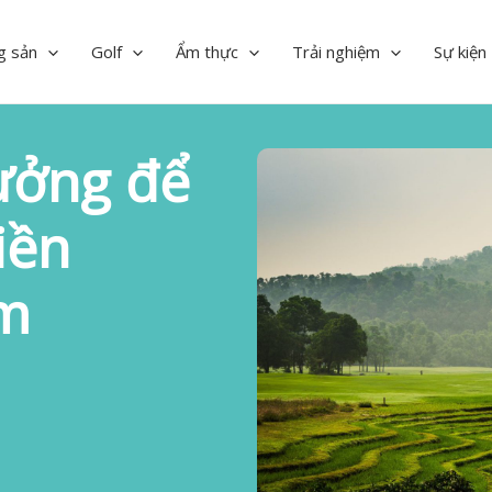
g sản
Golf
Ẩm thực
Trải nghiệm
Sự kiện
tưởng để
iền
am