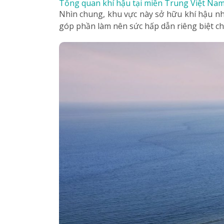
Tổng quan khí hậu tại miền Trung Việt Na
Nhìn chung, khu vực này sở hữu khí hậu nhi
góp phần làm nên sức hấp dẫn riêng biệt cho