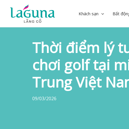
Skip
to
Khách sạn
Bất độn
content
Thời điểm lý 
chơi golf tại m
Trung Việt N
09/03/2026