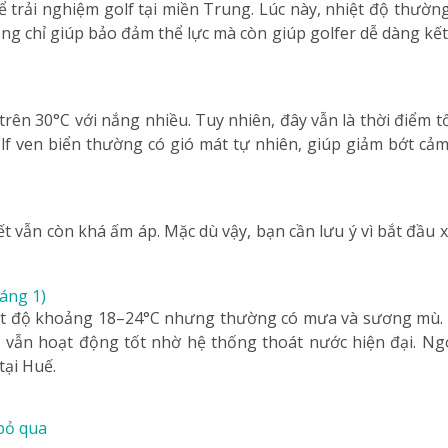
ể trải nghiệm golf tại miền Trung. Lúc này, nhiệt độ thư
ông chỉ giúp bảo đảm thể lực mà còn giúp golfer dễ dàng kết 
ên 30°C với nắng nhiều. Tuy nhiên, đây vẫn là thời điểm tốt
f ven biển thường có gió mát tự nhiên, giúp giảm bớt cảm
ết vẫn còn khá ấm áp. Mặc dù vậy, bạn cần lưu ý vì bắt đầu 
áng 1)
hiệt độ khoảng 18–24°C nhưng thường có mưa và sương mù.
f vẫn hoạt động tốt nhờ hệ thống thoát nước hiện đại. Ngo
tại Huế.
bỏ qua