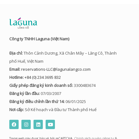
Công ty TNHH Laguna (Việt Nam)
Địa chỉ:
Thôn Cảnh Dương, Xã Chân Mây – Lăng Cô, Thành
phố Huế, Việt Nam
Email:
reservations-LLC@lagunalangco.com
Hotline:
+84 (0) 234 3695 832
Giấy phép đăng ký kinh doanh số:
3300483674
Đăng ký lần đầu:
07/03/2007
Đăng ký điều chỉnh lần thứ 14:
06/01/2025
Nơi cấp:
Sở Kế hoạch và Đầu tư Thành phố Huế
F
I
L
Y
a
n
i
o
c
s
n
u
e
t
k
t
Trang web này được bảo vệ bởi reCAPTCHA,
Chính sách quyền riêng tư
&