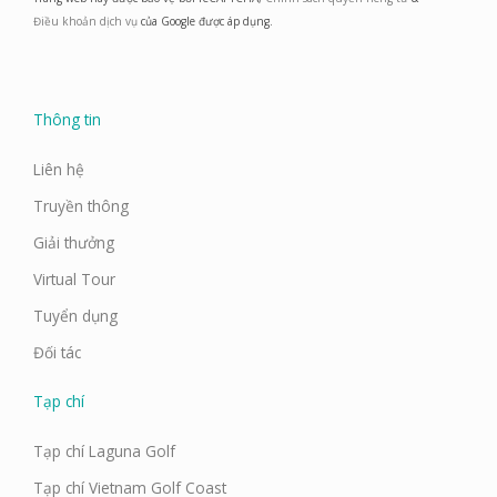
b
a
e
u
o
g
d
b
Điều khoản dịch vụ
của Google được áp dụng.
o
r
i
e
k
a
n
m
Thông tin
Liên hệ
Truyền thông
Giải thưởng
Virtual Tour
Tuyển dụng
Đối tác
Tạp chí
Tạp chí Laguna Golf
Tạp chí Vietnam Golf Coast