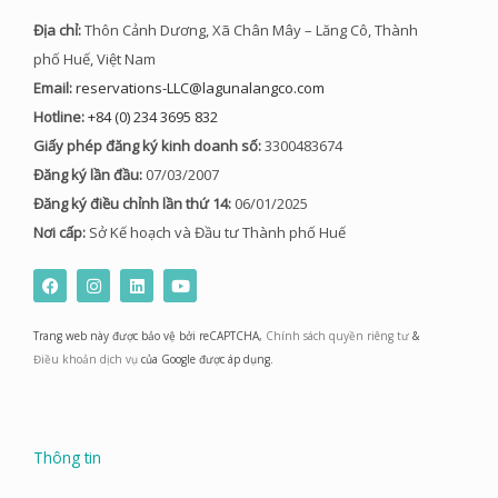
Địa chỉ:
Thôn Cảnh Dương, Xã Chân Mây – Lăng Cô, Thành
phố Huế, Việt Nam
Email:
reservations-LLC@lagunalangco.com
Hotline:
+84 (0) 234 3695 832
Giấy phép đăng ký kinh doanh số:
3300483674
Đăng ký lần đầu:
07/03/2007
Đăng ký điều chỉnh lần thứ 14:
06/01/2025
Nơi cấp:
Sở Kế hoạch và Đầu tư Thành phố Huế
F
I
L
Y
a
n
i
o
c
s
n
u
e
t
k
t
Trang web này được bảo vệ bởi reCAPTCHA,
Chính sách quyền riêng tư
&
b
a
e
u
o
g
d
b
Điều khoản dịch vụ
của Google được áp dụng.
o
r
i
e
k
a
n
m
Thông tin