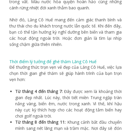
trong vắt. Màu nước hòa quyện hoàn hảo cùng những
cánh rừng nhiệt đới xanh thẫm bao quanh.
Nhờ đó, Lăng Cô Huế mang đến cảm giác thanh bình và
thư thái cho du khách trong nước lẫn quốc tế. Khi đến đây,
bạn có thể tận hưởng kỳ nghỉ dưỡng bên biển và tham gia
các hoạt động ngoài trời. Hoặc đơn giản là tìm lại nhịp
sống chậm giữa thiên nhiên.
Thời điểm lý tưởng để ghé thăm Lăng Cô Huế
Để thưởng thức trọn vẹn vẻ đẹp của
Lăng Cô Huế
, việc lựa
chọn thời gian ghé thăm sẽ giúp hành trình của bạn trọn
vẹn hơn:
Từ tháng 4 đến tháng 7:
Đây được xem là khoảng thời
gian đẹp nhất. Lúc này, thời tiết miền Trung ngập tràn
nắng vàng, biển êm, nước trong xanh. Vì thế, khí hậu
này cực kỳ thích hợp cho các hoạt động tắm biển hay
chơi golf ngoài trời.
Từ tháng 8 đến tháng 11:
Khung cảnh bắt đầu chuyển
mình sang nét lãng mạn và trầm mặc. Nơi đây sẽ đón