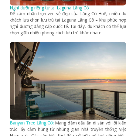
Nghỉ dưỡng riêng tư tại Laguna Lăng Cô
Để cảm nhận trọn vẹn vẻ đẹp của Lăng Cô Huế, nhiều du
khách lựa chọn lưu trú tại Laguna Lăng Cô – khu phức hợp
nghỉ dưỡng đẳng cấp quốc tế. Tại đây, du khách có thể lựa
chọn giữa nhiều phong cách lưu trú khác nhau:
Banyan Tree Lăng C
ô
:
Mang đậm dấu ấn di sản với lối kiến
trúc lấy cảm hứng từ những gian nhà truyền thống Việt
Nam xưa. Các căn biệt thự đều sở hữu bể bơi riêng biệt,