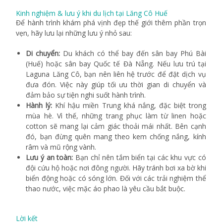
Kinh nghiệm & lưu ý khi du lịch tại Lăng Cô Huế
Để hành trình khám phá vịnh đẹp thế giới thêm phần trọn
vẹn, hãy lưu lại những lưu ý nhỏ sau:
Di chuyển:
Du khách có thể bay đến sân bay Phú Bài
(Huế) hoặc sân bay Quốc tế Đà Nẵng. Nếu lưu trú tại
Laguna Lăng Cô, bạn nên liên hệ trước để đặt dịch vụ
đưa đón. Việc này giúp tối ưu thời gian di chuyển và
đảm bảo sự tiện nghi suốt hành trình.
Hành lý:
Khí hậu miền Trung khá nắng, đặc biệt trong
mùa hè. Vì thế, những trang phục làm từ linen hoặc
cotton sẽ mang lại cảm giác thoải mái nhất. Bên cạnh
đó, bạn đừng quên mang theo kem chống nắng, kính
râm và mũ rộng vành.
Lưu ý an toàn:
Bạn chỉ nên tắm biển tại các khu vực có
đội cứu hộ hoặc nơi đông người. Hãy tránh bơi xa bờ khi
biển động hoặc có sóng lớn. Đối với các trải nghiệm thể
thao nước, việc mặc áo phao là yêu cầu bắt buộc.
Lời kết