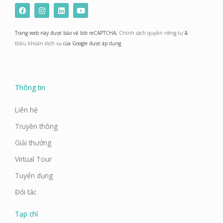
F
I
L
Y
a
n
i
o
c
s
n
u
e
t
k
t
Trang web này được bảo vệ bởi reCAPTCHA,
Chính sách quyền riêng tư
&
b
a
e
u
o
g
d
b
Điều khoản dịch vụ
của Google được áp dụng.
o
r
i
e
k
a
n
m
Thông tin
Liên hệ
Truyền thông
Giải thưởng
Virtual Tour
Tuyển dụng
Đối tác
Tạp chí