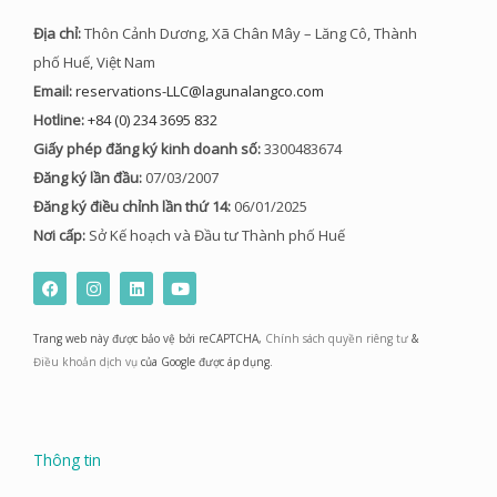
Địa chỉ:
Thôn Cảnh Dương, Xã Chân Mây – Lăng Cô, Thành
phố Huế, Việt Nam
Email:
reservations-LLC@lagunalangco.com
Hotline:
+84 (0) 234 3695 832
Giấy phép đăng ký kinh doanh số:
3300483674
Đăng ký lần đầu:
07/03/2007
Đăng ký điều chỉnh lần thứ 14:
06/01/2025
Nơi cấp:
Sở Kế hoạch và Đầu tư Thành phố Huế
F
I
L
Y
a
n
i
o
c
s
n
u
e
t
k
t
Trang web này được bảo vệ bởi reCAPTCHA,
Chính sách quyền riêng tư
&
b
a
e
u
o
g
d
b
Điều khoản dịch vụ
của Google được áp dụng.
o
r
i
e
k
a
n
m
Thông tin