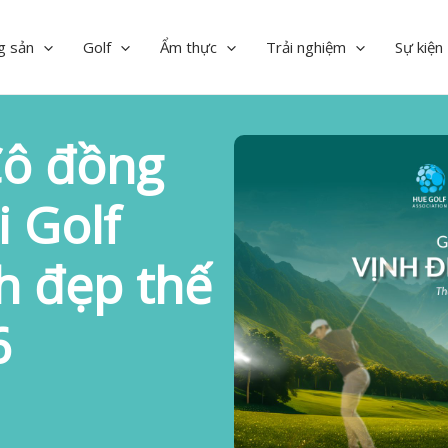
g sản
Golf
Ẩm thực
Trải nghiệm
Sự kiện
Cô đồng
 Golf
h đẹp thế
6