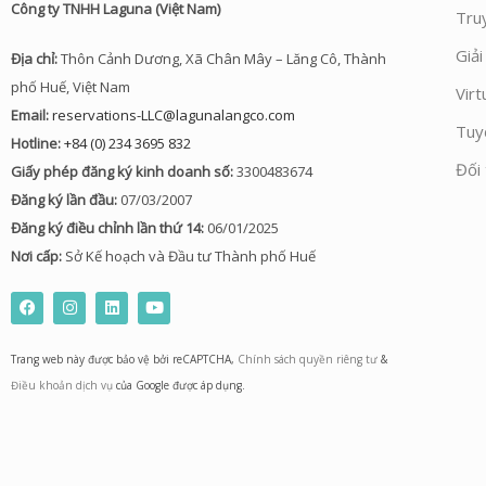
Công ty TNHH Laguna (Việt Nam)
Tru
Giả
Địa chỉ:
Thôn Cảnh Dương, Xã Chân Mây – Lăng Cô, Thành
phố Huế, Việt Nam
Virt
Email:
reservations-LLC@lagunalangco.com
Tuy
Hotline:
+84 (0) 234 3695 832
Đối 
Giấy phép đăng ký kinh doanh số:
3300483674
Đăng ký lần đầu:
07/03/2007
Đăng ký điều chỉnh lần thứ 14:
06/01/2025
Nơi cấp:
Sở Kế hoạch và Đầu tư Thành phố Huế
F
I
L
Y
a
n
i
o
c
s
n
u
e
t
k
t
Trang web này được bảo vệ bởi reCAPTCHA,
Chính sách quyền riêng tư
&
b
a
e
u
o
g
d
b
Điều khoản dịch vụ
của Google được áp dụng.
o
r
i
e
k
a
n
m