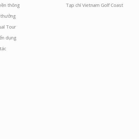
yền thông
Tạp chí Vietnam Golf Coast
i thưởng
ual Tour
ển dụng
tác