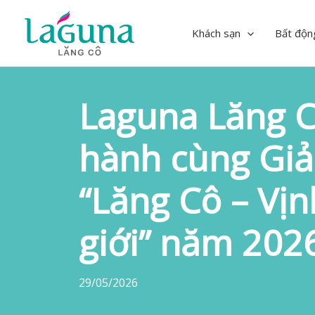
Skip
to
Khách sạn
Bất độn
content
Laguna Lăng 
hành cùng Giải
“Lăng Cô – Vịn
giới” năm 202
29/05/2026