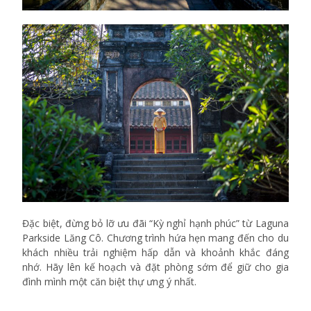
Đặc biệt, đừng bỏ lỡ ưu đãi “Kỳ nghỉ hạnh phúc” từ Laguna
Parkside Lăng Cô. Chương trình hứa hẹn mang đến cho du
khách nhiều trải nghiệm hấp dẫn và khoảnh khắc đáng
nhớ. Hãy lên kế hoạch và đặt phòng sớm để giữ cho gia
đình mình một căn biệt thự ưng ý nhất.