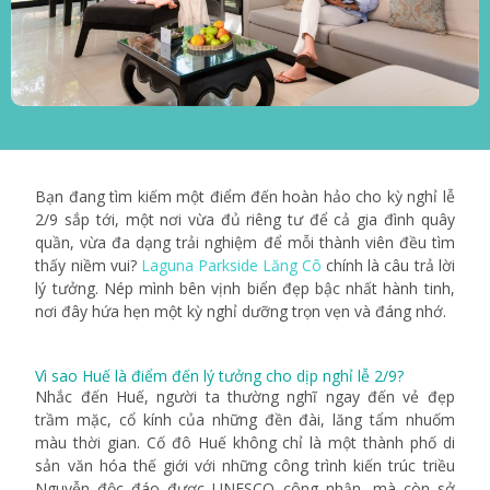
Bạn đang tìm kiếm một điểm đến hoàn hảo cho kỳ nghỉ lễ
2/9 sắp tới, một nơi vừa đủ riêng tư để cả gia đình quây
quần, vừa đa dạng trải nghiệm để mỗi thành viên đều tìm
thấy niềm vui?
Laguna Parkside Lăng Cô
chính là câu trả lời
lý tưởng. Nép mình bên vịnh biển đẹp bậc nhất hành tinh,
nơi đây hứa hẹn một kỳ nghỉ dưỡng trọn vẹn và đáng nhớ.
Vì sao Huế là điểm đến lý tưởng cho dịp nghỉ lễ 2/9?
Nhắc đến Huế, người ta thường nghĩ ngay đến vẻ đẹp
trầm mặc, cổ kính của những đền đài, lăng tẩm nhuốm
màu thời gian. Cố đô Huế không chỉ là một thành phố di
sản văn hóa thế giới với những công trình kiến trúc triều
Nguyễn độc đáo được UNESCO công nhận, mà còn sở