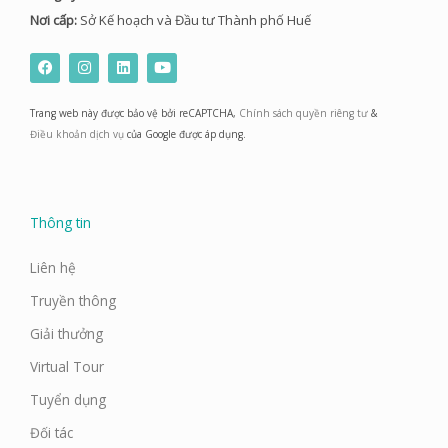
Nơi cấp:
Sở Kế hoạch và Đầu tư Thành phố Huế
F
I
L
Y
a
n
i
o
c
s
n
u
e
t
k
t
Trang web này được bảo vệ bởi reCAPTCHA,
Chính sách quyền riêng tư
&
b
a
e
u
o
g
d
b
Điều khoản dịch vụ
của Google được áp dụng.
o
r
i
e
k
a
n
m
Thông tin
Liên hệ
Truyền thông
Giải thưởng
Virtual Tour
Tuyển dụng
Đối tác