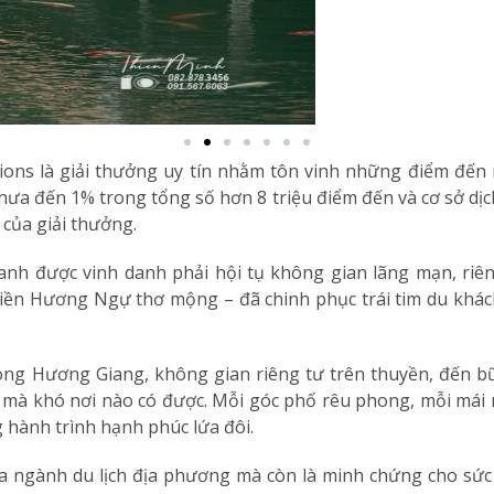
ations là giải thưởng uy tín nhằm tôn vinh những điểm đến
ưa đến 1% trong tổng số hơn 8 triệu điểm đến và cơ sở dịc
 của giải thưởng.
anh được vinh danh phải hội tụ không gian lãng mạn, riê
iền Hương Ngự thơ mộng – đã chinh phục trái tim du khách
g Hương Giang, không gian riêng tư trên thuyền, đến bữa
 mà khó nơi nào có được. Mỗi góc phố rêu phong, mỗi mái n
 hành trình hạnh phúc lứa đôi.
ủa ngành du lịch địa phương mà còn là minh chứng cho sứ