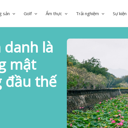
g sản
Golf
Ẩm thực
Trải nghiệm
Sự kiện
 danh là
g mật
 đầu thế