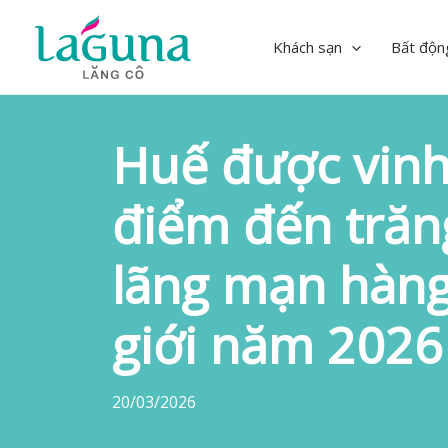
Skip
to
Khách sạn
Bất độn
content
Huế được vinh
điểm đến trăn
lãng mạn hàng
giới năm 2026
20/03/2026