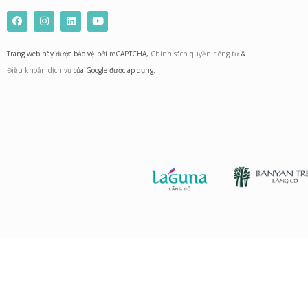
F
I
L
Y
a
n
i
o
c
s
n
u
e
t
k
t
Trang web này được bảo vệ bởi reCAPTCHA,
Chính sách quyền riêng tư
&
b
a
e
u
o
g
d
b
Điều khoản dịch vụ
của Google được áp dụng.
o
r
i
e
k
a
n
m