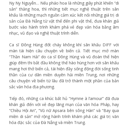
Ny Ny Nguyễn… Nếu pháo hoa là những giây phút khiến “di
sản” thăng hoa, thì những tiết mục nghệ thuật trên sân
khấu là những mạch nguồn cảm xúc kết nối những giá trị di
sản của Đà Nẵng từ vật thể đến phi vật thể, đưa khán giả
bước vào hành trình khám phá vẻ đẹp văn hóa bằng âm
nhạc, vũ đạo và nghệ thuật trình diễn.
Ca sĩ Đông Hùng đốt cháy không khí sân khấu DIFF với
màn tái hiện câu chuyện về biển cả. Tiết mục mở màn
“Thần Nam Hải” do ca sĩ Đông Hùng và vũ đoàn thể hiện
giúp đêm thi bắt đầu không thể hào hùng hơn với sân khấu
mang hơi thở biển cả, tái hiện đầy sống động đời sống tinh
thần của cư dân miền duyên hải miền Trung, nơi những
câu chuyện về biển từ lâu đã trở thành một phần của bản
sắc văn hóa địa phương.
Tiếp đó, những ca khúc bất hủ “Hymne à l’amour” đã đưa
khán giả đến với vẻ đẹp lãng mạn của văn hóa Pháp, hay
“Chiều Hội An”, “Vũ nữ Apsara bên sông Hàn” và “Bay qua
miền di sản” mở rộng hành trình khám phá các giá trị văn
hóa đặc sắc của Đà Nẵng và miền Trung.