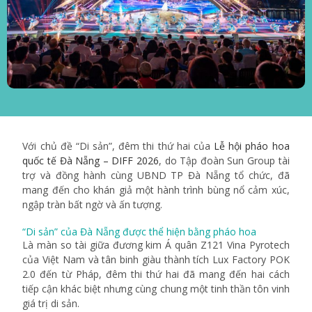
Với chủ đề “Di sản”, đêm thi thứ hai của
Lễ hội pháo hoa
quốc tế Đà Nẵng – DIFF 2026
, do Tập đoàn Sun Group tài
trợ và đồng hành cùng UBND TP Đà Nẵng tổ chức, đã
mang đến cho khán giả một hành trình bùng nổ cảm xúc,
ngập tràn bất ngờ và ấn tượng.
“Di sản” của Đà Nẵng được thể hiện bằng pháo hoa
Là màn so tài giữa đương kim Á quân Z121 Vina Pyrotech
của Việt Nam và tân binh giàu thành tích Lux Factory POK
2.0 đến từ Pháp, đêm thi thứ hai đã mang đến hai cách
tiếp cận khác biệt nhưng cùng chung một tinh thần tôn vinh
giá trị di sản.