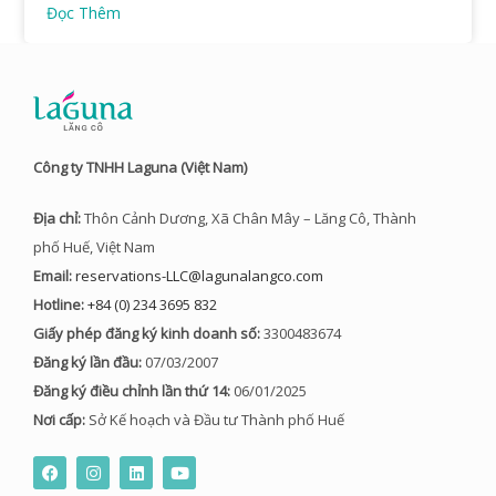
Đọc Thêm
Công ty TNHH Laguna (Việt Nam)
Địa chỉ:
Thôn Cảnh Dương, Xã Chân Mây – Lăng Cô, Thành
phố Huế, Việt Nam
Email:
reservations-LLC@lagunalangco.com
Hotline:
+84 (0) 234 3695 832
Giấy phép đăng ký kinh doanh số:
3300483674
Đăng ký lần đầu:
07/03/2007
Đăng ký điều chỉnh lần thứ 14:
06/01/2025
Nơi cấp:
Sở Kế hoạch và Đầu tư Thành phố Huế
F
I
L
Y
a
n
i
o