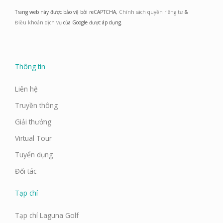
c
s
n
u
e
t
k
t
Trang web này được bảo vệ bởi reCAPTCHA,
Chính sách quyền riêng tư
&
b
a
e
u
o
g
d
b
Điều khoản dịch vụ
của Google được áp dụng.
o
r
i
e
k
a
n
m
Thông tin
Liên hệ
Truyền thông
Giải thưởng
Virtual Tour
Tuyển dụng
Đối tác
Tạp chí
Tạp chí Laguna Golf