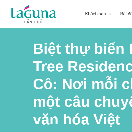
Skip
to
Khách sạn
Bất đ
content
Biệt thự biển
Tree Residen
Cô: Nơi mỗi ch
một câu chuy
văn hóa Việt