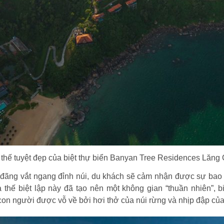
 thế tuyệt đẹp của biệt thự biển Banyan Tree Residences Lăng
 đãng vắt ngang đỉnh núi, du khách sẽ cảm nhận được sự bao l
a thế biệt lập này đã tạo nên một không gian “thuần nhiên”, 
i con người được vỗ về bởi hơi thở của núi rừng và nhịp đập củ