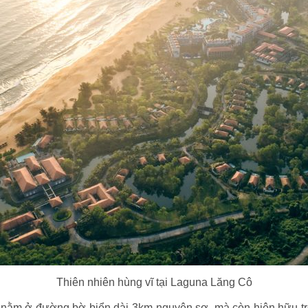
Thiên nhiên hùng vĩ tại Laguna Lăng Cô
ỉ nằm ở đường bờ biển dài 3km nguyên sơ, mà còn hiện hữu t