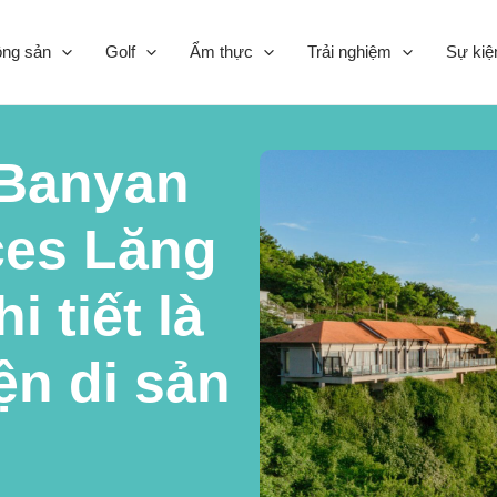
ộng sản
Golf
Ẩm thực
Trải nghiệm
Sự kiệ
 Banyan
ces Lăng
i tiết là
ện di sản