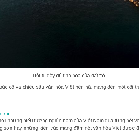
Hội tụ đầy đủ tinh hoa của đất trời
rúc cổ và chiều sâu văn hóa Việt nền nã, mang đến một cõi tr
 trúc
”, nơi những biểu tượng nghìn năm của Việt Nam qua từng nét v
ông sơn hay những kiến trúc mang đậm nét văn hóa Việt được đặt